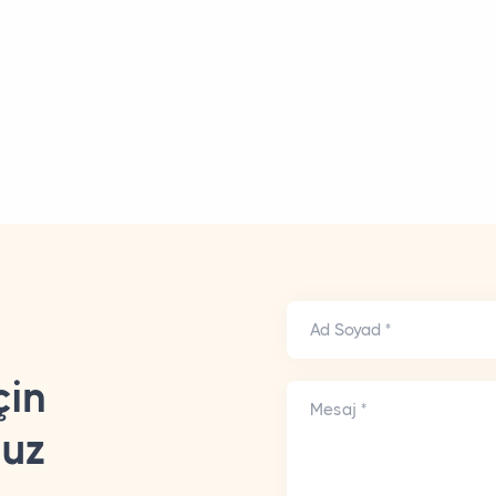
Ad Soyad *
çin
Mesaj *
nuz